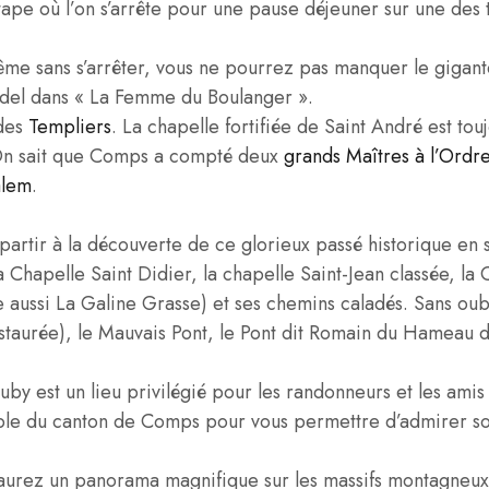
étape où l’on s’arrête pour une pause déjeuner sur une des 
ême sans s’arrêter, vous ne pourrez pas manquer le giga
andel dans « La Femme du Boulanger ».
 des
Templiers
. La chapelle fortifiée de Saint André est tou
 On sait que Comps a compté deux
grands Maîtres à l’Ordr
alem
.
artir à la découverte de ce glorieux passé historique en su
a Chapelle Saint Didier, la chapelle Saint-Jean classée, l
aussi La Galine Grasse) et ses chemins caladés. Sans oub
taurée), le Mauvais Pont, le Pont dit Romain du Hameau 
by est un lieu privilégié pour les randonneurs et les amis 
mble du canton de Comps pour vous permettre d’admirer s
s aurez un panorama magnifique sur les massifs montagneu