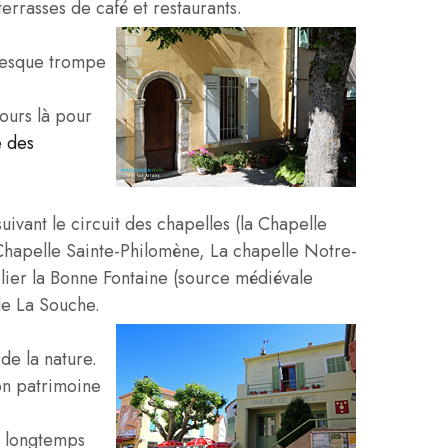
terrasses de café et restaurants.
ntesque trompe
jours là pour
e des
ivant le circuit des chapelles (la Chapelle
a Chapelle Sainte-Philomène, La chapelle Notre-
lier la Bonne Fontaine (source médiévale
de La Souche.
de la nature.
on patrimoine
x longtemps