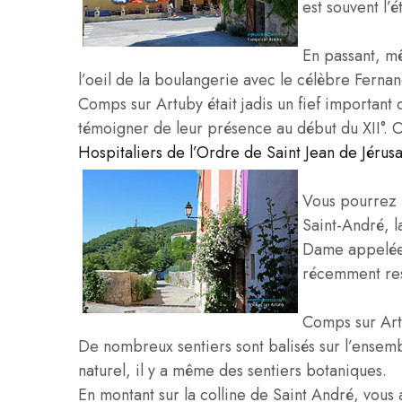
est souvent l’
En passant, m
l’oeil de la boulangerie avec le célèbre Fern
Comps sur Artuby était jadis un fief important
témoigner de leur présence au début du XII°.
Hospitaliers de l’Ordre de Saint Jean de Jérus
Vous pourrez p
Saint-André, l
Dame appelée 
récemment res
Comps sur Artu
De nombreux sentiers sont balisés sur l’ense
naturel, il y a même des sentiers botaniques.
En montant sur la colline de Saint André, vou