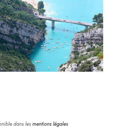
Non cla
Les l
au C
ponible dans les
mentions légales