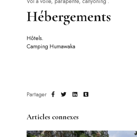
Vol à voile, parapente, canyoning .
Hébergements
Hôtels.
Camping Humawaka
Partager
Articles connexes