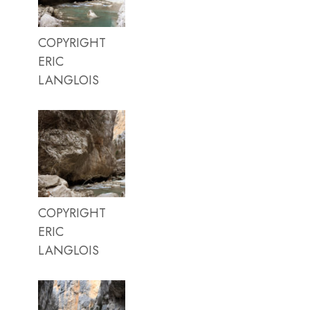
COPYRIGHT
ERIC
LANGLOIS
COPYRIGHT
ERIC
LANGLOIS