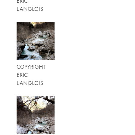
ERIC
LANGLOIS
COPYRIGHT
ERIC
LANGLOIS