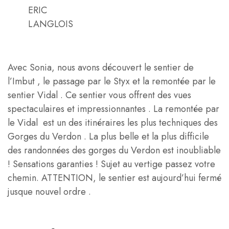
ERIC
LANGLOIS
Avec Sonia, nous avons découvert le sentier de
l’Imbut , le passage par le Styx et la remontée par le
sentier Vidal . Ce sentier vous offrent des vues
spectaculaires et impressionnantes . La remontée par
le Vidal est un des itinéraires les plus techniques des
Gorges du Verdon . La plus belle et la plus difficile
des randonnées des gorges du Verdon est inoubliable
! Sensations garanties ! Sujet au vertige passez votre
chemin. ATTENTION, le sentier est aujourd’hui fermé
jusque nouvel ordre .