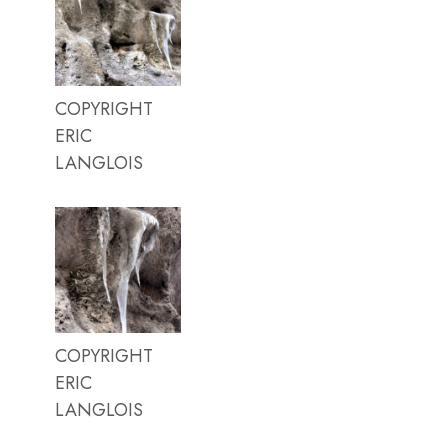
COPYRIGHT
ERIC
LANGLOIS
COPYRIGHT
ERIC
LANGLOIS