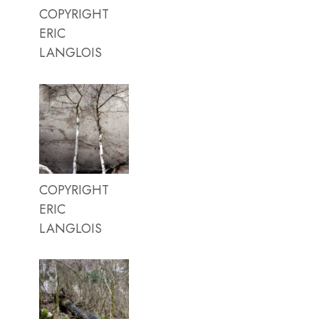
COPYRIGHT
ERIC
LANGLOIS
COPYRIGHT
ERIC
LANGLOIS