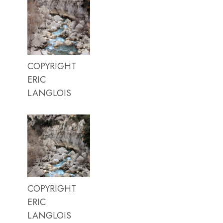
COPYRIGHT
ERIC
LANGLOIS
COPYRIGHT
ERIC
LANGLOIS