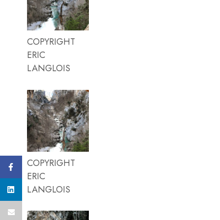
COPYRIGHT
ERIC
LANGLOIS
COPYRIGHT
ERIC
LANGLOIS