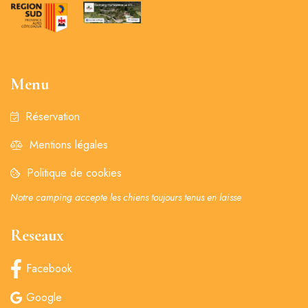
Menu
Réservation
Mentions légales
Politique de cookies
Notre camping accepte les chiens toujours tenus en laisse
Reseaux
Facebook
Google