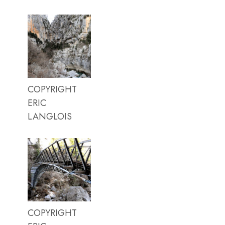
COPYRIGHT
ERIC
LANGLOIS
COPYRIGHT