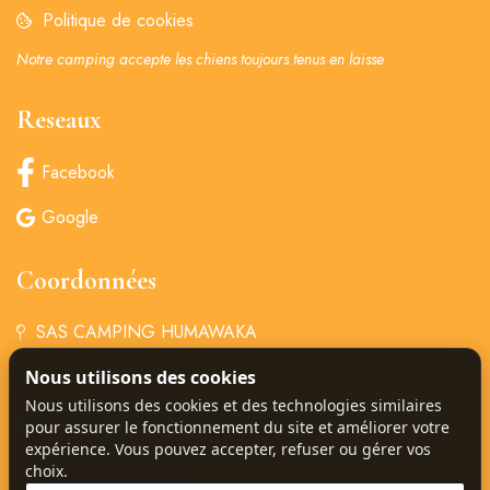
Politique de cookies
Notre camping accepte les chiens toujours tenus en laisse
Reseaux
Facebook
Google
Coordonnées
SAS CAMPING HUMAWAKA
Nous utilisons des cookies
+33 4 94 85 68 34
Nous utilisons des cookies et des technologies similaires
‏‏ ‎‏‎‎camping@humawaka.com
pour assurer le fonctionnement du site et améliorer votre
expérience. Vous pouvez accepter, refuser ou gérer vos
choix.
77 Chem. de Deroc,