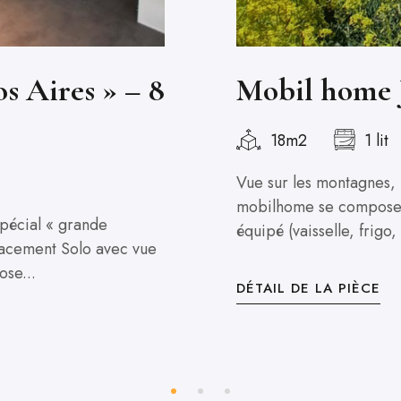
 Aires » – 8
Mobil home J
18m2
1 lit
Vue sur les montagnes, 
mobilhome se compose d
pécial « grande
équipé (vaisselle, frigo,
placement Solo avec vue
se...
DÉTAIL DE LA PIÈCE